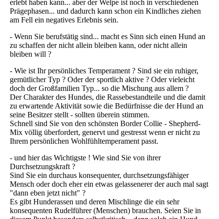
erlebt haben kann... aber der Welpe ist noch in verschiedenen
Prägephasen... und dadurch kann schon ein Kindliches ziehen
am Fell ein negatives Erlebnis sein.
- Wenn Sie berufstätig sind... macht es Sinn sich einen Hund an
zu schaffen der nicht allein bleiben kann, oder nicht allein
bleiben will ?
- Wie ist Ihr persönliches Temperament ? Sind sie ein ruhiger,
gemütlicher Typ ? Oder der sportlich aktive ? Oder vieleicht
doch der Großfamilien Typ... so die Mischung aus allem ?
Der Charakter des Hundes, die Rassebestandteile und die damit
zu erwartende Aktivität sowie die Bedürfnisse die der Hund an
seine Besitzer stellt - sollten überein stimmen.
Schnell sind Sie von den schönsten Border Collie - Shepherd-
Mix völlig überfordert, genervt und gestresst wenn er nicht zu
Ihrem persönlichen Wohlfühltemperament passt.
- und hier das Wichtigste ! Wie sind Sie von ihrer
Durchsetzungskraft ?
Sind Sie ein durchaus konsequenter, durchsetzungsfähiger
Mensch oder doch eher ein etwas gelassenerer der auch mal sagt
"dann eben jetzt nicht" ?
Es gibt Hunderassen und deren Mischlinge die ein sehr
konsequenten Rudelführer (Menschen) brauchen. Seien Sie in