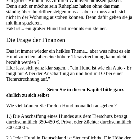
Ein großer Hund muss zu Ihren Wohnverhältnissen passen.
Denn auch er möchte sein Ruheplatz haben ohne das man
ständig über ihn drüber steigen muss... aber er muss auch sich
nicht in der Wohnung austoben können. Denn dafür gehen sie ja
mit ihm spazieren.
Fakt ist... ein großer Hund frist mehr als ein kleiner.
Die Frage der Finanzen
Das ist immer wieder ein heikles Thema... aber was nützt es ein
Hund zu retten, aber eine höhere Tierarztrechnung kann nicht
bezahlt werden ?
Hier lässt sich ganz klar sagen... "ein Hund ist wie ein Auto - Er
fängt mit A bei der Anschaffung an und hört mit O bei einer
Tierarztrechnung auf."
Seien Sie in diesen Kapitel bitte ganz
ehrlich zu sich selbst
Wie viel können Sie für den Hund monatlich ausgeben ?
1.) Die Anschaffung eines Hundes aus dem Tierschutz beträgt
durchschnittlich 350-450 €, Privat oder Züchter durchschnittlich
300-4000 €
2.) Jeder Hund in Deutschland ist Steuerpflichtig. Die Höhe der