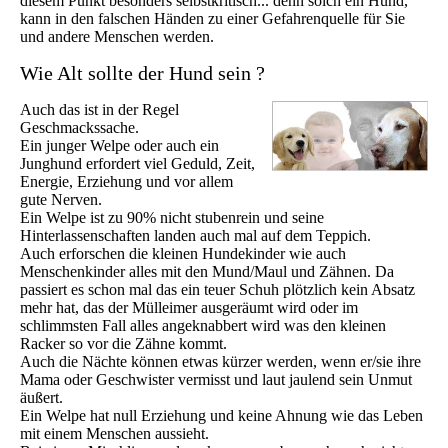
diesem Punkt besonders selbstkritisch... denn solch ein Hund,
kann in den falschen Händen zu einer Gefahrenquelle für Sie
und andere Menschen werden.
Wie Alt sollte der Hund sein ?
Auch das ist in der Regel
Geschmackssache.
Ein junger Welpe oder auch ein
Junghund erfordert viel Geduld, Zeit,
Energie, Erziehung und vor allem
gute Nerven.
Ein Welpe ist zu 90% nicht stubenrein und seine
Hinterlassenschaften landen auch mal auf dem Teppich.
Auch erforschen die kleinen Hundekinder wie auch
Menschenkinder alles mit den Mund/Maul und Zähnen. Da
passiert es schon mal das ein teuer Schuh plötzlich kein Absatz
mehr hat, das der Mülleimer ausgeräumt wird oder im
schlimmsten Fall alles angeknabbert wird was den kleinen
Racker so vor die Zähne kommt.
Auch die Nächte können etwas kürzer werden, wenn er/sie ihre
Mama oder Geschwister vermisst und laut jaulend sein Unmut
äußert.
Ein Welpe hat null Erziehung und keine Ahnung wie das Leben
mit einem Menschen aussieht.