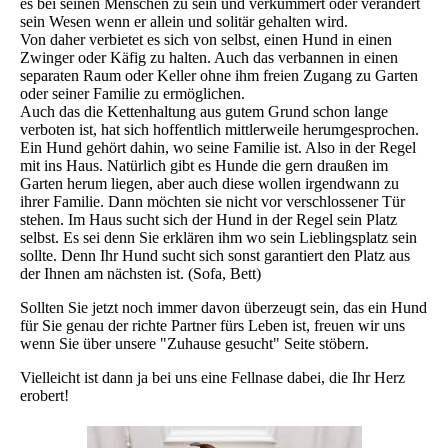
es bei seinen Menschen zu sein und verkümmert oder verändert
sein Wesen wenn er allein und solitär gehalten wird.
Von daher verbietet es sich von selbst, einen Hund in einen
Zwinger oder Käfig zu halten. Auch das verbannen in einen
separaten Raum oder Keller ohne ihm freien Zugang zu Garten
oder seiner Familie zu ermöglichen.
Auch das die Kettenhaltung aus gutem Grund schon lange
verboten ist, hat sich hoffentlich mittlerweile herumgesprochen.
Ein Hund gehört dahin, wo seine Familie ist. Also in der Regel
mit ins Haus. Natürlich gibt es Hunde die gern draußen im
Garten herum liegen, aber auch diese wollen irgendwann zu
ihrer Familie. Dann möchten sie nicht vor verschlossener Tür
stehen. Im Haus sucht sich der Hund in der Regel sein Platz
selbst. Es sei denn Sie erklären ihm wo sein Lieblingsplatz sein
sollte. Denn Ihr Hund sucht sich sonst garantiert den Platz aus
der Ihnen am nächsten ist. (Sofa, Bett)
Sollten Sie jetzt noch immer davon überzeugt sein, das ein Hund
für Sie genau der richte Partner fürs Leben ist, freuen wir uns
wenn Sie über unsere "Zuhause gesucht" Seite stöbern.
Vielleicht ist dann ja bei uns eine Fellnase dabei, die Ihr Herz
erobert!