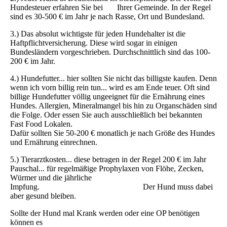
Hundesteuer erfahren Sie bei Ihrer Gemeinde. In der Regel
sind es 30-500 € im Jahr je nach Rasse, Ort und Bundesland.
3.) Das absolut wichtigste für jeden Hundehalter ist die
Haftpflichtversicherung. Diese wird sogar in einigen
Bundesländern vorgeschrieben. Durchschnittlich sind das 100-
200 € im Jahr.
4.) Hundefutter... hier sollten Sie nicht das billigste kaufen. Denn
wenn ich vorn billig rein tun... wird es am Ende teuer. Oft sind
billige Hundefutter völlig ungeeignet für die Ernährung eines
Hundes. Allergien, Mineralmangel bis hin zu Organschäden sind
die Folge. Oder essen Sie auch ausschließlich bei bekannten
Fast Food Lokalen.
Dafür sollten Sie 50-200 € monatlich je nach Größe des Hundes
und Ernährung einrechnen.
5.) Tierarztkosten... diese betragen in der Regel 200 € im Jahr
Pauschal... für regelmäßige Prophylaxen von Flöhe, Zecken,
Würmer und die jährliche
Impfung. Der Hund muss dabei
aber gesund bleiben.
Sollte der Hund mal Krank werden oder eine OP benötigen
können es