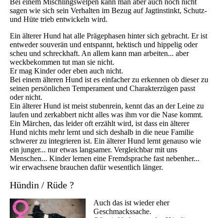
Bei einem Mischlingswelpen kann man aber auch noch nicht
sagen wie sich sein Verhalten im Bezug auf Jagtinstinkt, Schutz-
und Hüte trieb entwickeln wird.
Ein älterer Hund hat alle Prägephasen hinter sich gebracht. Er ist
entweder souverän und entspannt, hektisch und hippelig oder
scheu und schreckhaft. An allem kann man arbeiten... aber
weckbekommen tut man sie nicht.
Er mag Kinder oder eben auch nicht.
Bei einem älteren Hund ist es einfacher zu erkennen ob dieser zu
seinen persönlichen Temperament und Charakterzügen passt
oder nicht.
Ein älterer Hund ist meist stubenrein, kennt das an der Leine zu
laufen und zerkabbert nicht alles was ihm vor die Nase kommt.
Ein Märchen, das leider oft erzählt wird, ist dass ein älterer
Hund nichts mehr lernt und sich deshalb in die neue Familie
schwerer zu integrieren ist. Ein älterer Hund lernt genauso wie
ein junger... nur etwas langsamer. Vergleichbar mit uns
Menschen... Kinder lernen eine Fremdsprache fast nebenher...
wir erwachsene brauchen dafür wesentlich länger.
Hündin / Rüde ?
Auch das ist wieder eher
Geschmackssache.