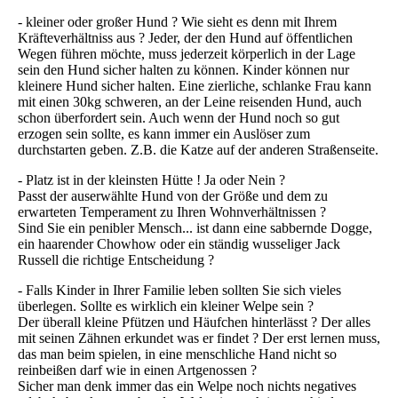
- kleiner oder großer Hund ? Wie sieht es denn mit Ihrem
Kräfteverhältniss aus ? Jeder, der den Hund auf öffentlichen
Wegen führen möchte, muss jederzeit körperlich in der Lage
sein den Hund sicher halten zu können. Kinder können nur
kleinere Hund sicher halten. Eine zierliche, schlanke Frau kann
mit einen 30kg schweren, an der Leine reisenden Hund, auch
schon überfordert sein. Auch wenn der Hund noch so gut
erzogen sein sollte, es kann immer ein Auslöser zum
durchstarten geben. Z.B. die Katze auf der anderen Straßenseite.
- Platz ist in der kleinsten Hütte ! Ja oder Nein ?
Passt der auserwählte Hund von der Größe und dem zu
erwarteten Temperament zu Ihren Wohnverhältnissen ?
Sind Sie ein penibler Mensch... ist dann eine sabbernde Dogge,
ein haarender Chowhow oder ein ständig wusseliger Jack
Russell die richtige Entscheidung ?
- Falls Kinder in Ihrer Familie leben sollten Sie sich vieles
überlegen. Sollte es wirklich ein kleiner Welpe sein ?
Der überall kleine Pfützen und Häufchen hinterlässt ? Der alles
mit seinen Zähnen erkundet was er findet ? Der erst lernen muss,
das man beim spielen, in eine menschliche Hand nicht so
reinbeißen darf wie in einen Artgenossen ?
Sicher man denk immer das ein Welpe noch nichts negatives