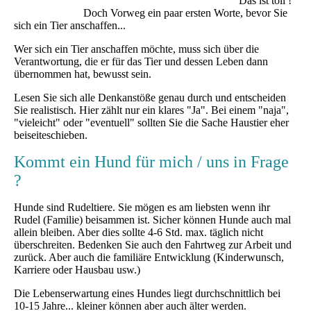
Das ist toll !
Doch Vorweg ein paar ersten Worte, bevor Sie
sich ein Tier anschaffen...
Wer sich ein Tier anschaffen möchte, muss sich über die
Verantwortung, die er für das Tier und dessen Leben dann
übernommen hat, bewusst sein.
Lesen Sie sich alle Denkanstöße genau durch und entscheiden
Sie realistisch. Hier zählt nur ein klares "Ja". Bei einem "naja",
"vieleicht" oder "eventuell" sollten Sie die Sache Haustier eher
beiseiteschieben.
Kommt ein Hund für mich / uns in Frage
?
Hunde sind Rudeltiere. Sie mögen es am liebsten wenn ihr
Rudel (Familie) beisammen ist. Sicher können Hunde auch mal
allein bleiben. Aber dies sollte 4-6 Std. max. täglich nicht
überschreiten. Bedenken Sie auch den Fahrtweg zur Arbeit und
zurück. Aber auch die familiäre Entwicklung (Kinderwunsch,
Karriere oder Hausbau usw.)
Die Lebenserwartung eines Hundes liegt durchschnittlich bei
10-15 Jahre... kleiner können aber auch älter werden.