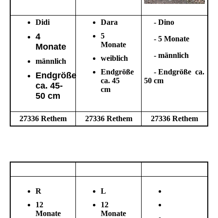
Didi
Dara
- Dino
4
5
- 5 Monate
Monate
Monate
- männlich
weiblich
männlich
Endgröße
- Endgröße ca.
Endgröße
ca. 45
50 cm
ca. 45-
cm
50 cm
27336 Rethem
27336 Rethem
27336 Rethem
R
L
12
12
Monate
Monate