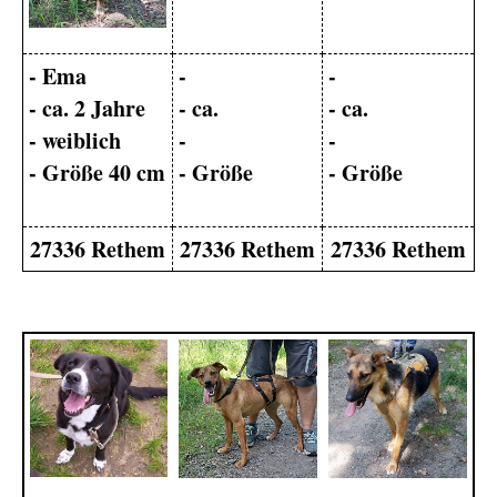
- Ema
-
-
- ca. 2 Jahre
- ca.
- ca.
- weiblich
-
-
- Größe 40 cm
- Größe
- Größe
27336 Rethem
27336 Rethem
27336 Rethem