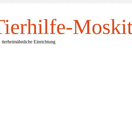
Tierhilfe-Mosk
i
rheimähnliche Einrichtung