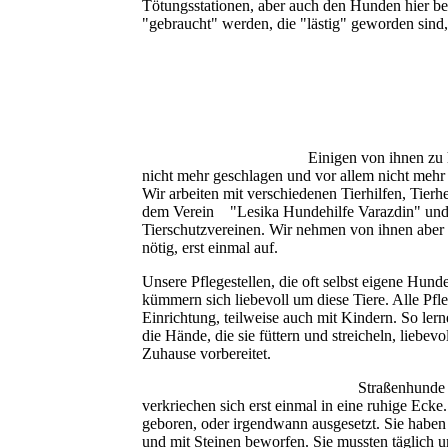
Tötungsstationen, aber auch den Hunden hier bei
"gebraucht" werden, die "lästig" geworden sind, 
Einigen von ihnen zu h
nicht mehr geschlagen und vor allem nicht mehr
Wir arbeiten mit verschiedenen Tierhilfen, Tie
dem Verein "Lesika Hundehilfe Varazdin" und 
Tierschutzvereinen. Wir nehmen von ihnen aber au
nötig, erst einmal auf.
Unsere Pflegestellen, die oft selbst eigene Hunde
kümmern sich liebevoll um diese Tiere. Alle Pfle
Einrichtung, teilweise auch mit Kindern. So ler
die Hände, die sie füttern und streicheln, liebe
Zuhause vorbereitet.
Straßenhunde
verkriechen sich erst einmal in eine ruhige Eck
geboren, oder irgendwann ausgesetzt. Sie haben
und mit Steinen beworfen. Sie mussten täglich 