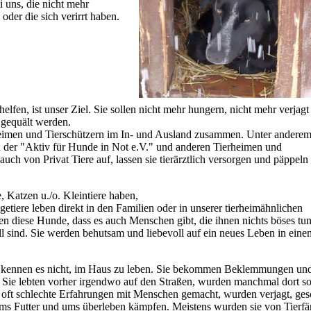
 uns, die nicht mehr
oder die sich verirrt haben.
elfen, ist unser Ziel. Sie sollen nicht mehr hungern, nicht mehr verjag
 gequält werden.
rheimen und Tierschützern im In- und Ausland zusammen. Unter anderem
der "Aktiv für Hunde in Not e.V." und anderen Tierheimen und
ch von Privat Tiere auf, lassen sie tierärztlich versorgen und päppeln
, Katzen u./o. Kleintiere haben,
getiere leben direkt in den Familien oder in unserer tierheimähnlichen
nen diese Hunde, dass es auch Menschen gibt, die ihnen nichts böses tu
voll sind. Sie werden behutsam und liebevoll auf ein neues Leben in ein
 kennen es nicht, im Haus zu leben. Sie bekommen Beklemmungen un
e. Sie lebten vorher irgendwo auf den Straßen, wurden manchmal dort s
 oft schlechte Erfahrungen mit Menschen gemacht, wurden verjagt, ge
ums Futter und ums überleben kämpfen. Meistens wurden sie von Tierf