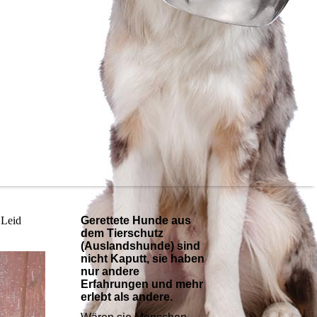
 Leid
Gerettete Hunde aus
dem Tierschutz
(Auslandshunde) sind
nicht Kaputt, sie haben
nur andere
Erfahrungen und mehr
erlebt als andere.