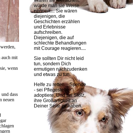
Wären sie Menschen,
würde man sie Weise
nennen.... Sie wären
diejenigen, die
Geschichten erzählen
und Erlebnisse
aufschreiben.
Diejenigen, die auf
schlechte Behandlungen
t werden,
mit Courage reagieren....
 auch mit
Sie sollten Dir nicht leid
tun, sondern Dich
 sie, wenn
ermutigen nachzudenken
und etwas zu tun.
Helfe zu retten _ Spende
- sei Pflegestelle -
n und dass
adoptiere. Und sei Stolz,
em neuen
ihre Großartigkeit an
Deiner Seite zu haben.
d
ogar
schlagen
ängern