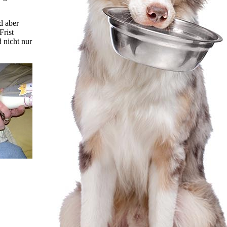
d aber
Frist
d nicht nur