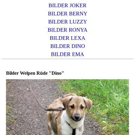
BILDER JOKER
BILDER BERNY
BILDER LUZZY
BILDER RONYA
BILDER LEXA
BILDER DINO
BILDER EMA
Bilder Welpen Rüde "Dino"